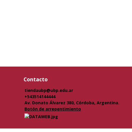
Contacto
tiendaubp@ubp.edu.ar
+543514144444
Av. Donato Álvarez 380, Córdoba, Argentina.
Botón de arrepentimiento