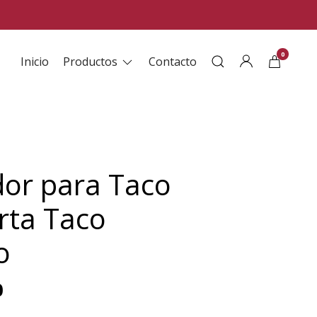
0
Inicio
Productos
Contacto
or para Taco
rta Taco
o
0